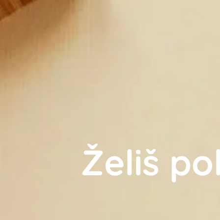
Želiš po