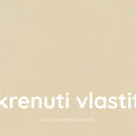
krenuti vlastit
Lakše je nego što misliš...