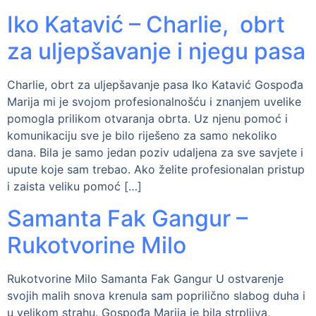
Iko Katavić – Charlie, obrt
za uljepšavanje i njegu pasa
Charlie, obrt za uljepšavanje pasa Iko Katavić Gospođa
Marija mi je svojom profesionalnošću i znanjem uvelike
pomogla prilikom otvaranja obrta. Uz njenu pomoć i
komunikaciju sve je bilo riješeno za samo nekoliko
dana. Bila je samo jedan poziv udaljena za sve savjete i
upute koje sam trebao. Ako želite profesionalan pristup
i zaista veliku pomoć […]
Samanta Fak Gangur –
Rukotvorine Milo
Rukotvorine Milo Samanta Fak Gangur U ostvarenje
svojih malih snova krenula sam poprilično slabog duha i
u velikom strahu. Gospođa Marija je bila strpljiva,